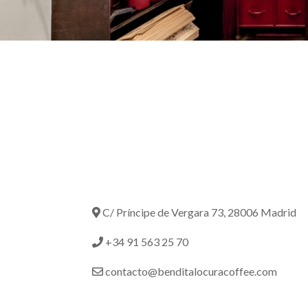
C/ Príncipe de Vergara 73, 28006 Madrid
+34 91 563 25 70
contacto@benditalocuracoffee.com