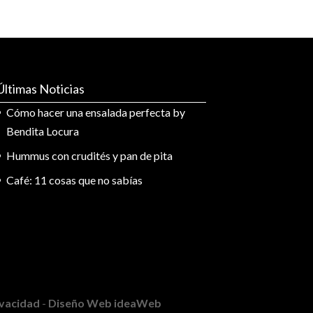
Últimas Noticias
Cómo hacer una ensalada perfecta by
Bendita Locura
Hummus con crudités y pan de pita
Café: 11 cosas que no sabías
rivacidad
-
Diseño Web ideaWeb