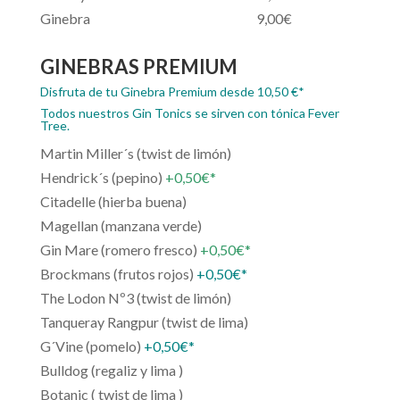
Ginebra 9,00€
GINEBRAS PREMIUM
Disfruta de tu Ginebra Premium desde 10,50 €*
Todos nuestros Gin Tonics se sirven con tónica Fever
Tree.
Martin Miller´s (twist de limón)
Hendrick´s (pepino)
+0,50€*
Citadelle (hierba buena)
Magellan (manzana verde)
Gin Mare (romero fresco)
+0,50€*
Brockmans (frutos rojos)
+0,50€*
The Lodon Nº3 (twist de limón)
Tanqueray Rangpur (twist de lima)
G´Vine (pomelo)
+0,50€*
Bulldog (regaliz y lima )
Botanic ( twist de lima )